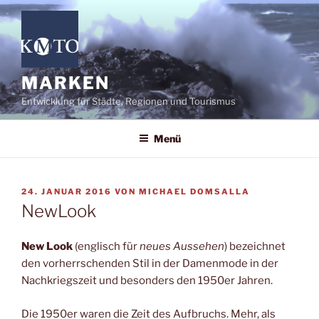
Zum
Inhalt
springen
MARKEN
Entwicklung für Städte, Regionen und Tourismus
Menü
VERÖFFENTLICHT
24. JANUAR 2016
VON
MICHAEL DOMSALLA
AM
NewLook
New Look
(englisch für
neues Aussehen
) bezeichnet
den vorherrschenden Stil in der Damenmode in der
Nachkriegszeit und besonders den 1950er Jahren.
Die 1950er waren die Zeit des Aufbruchs. Mehr, als